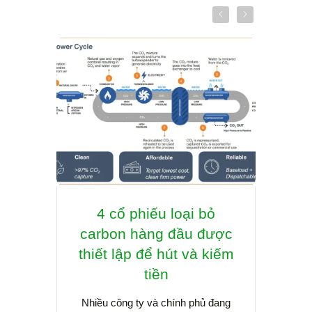
4 cổ phiếu loại bỏ
Tín 
carbon hàng đầu được
trở l
thiết lập để hút và kiếm
hậ
tiền
Nhiều công ty và chính phủ đang
Liên m