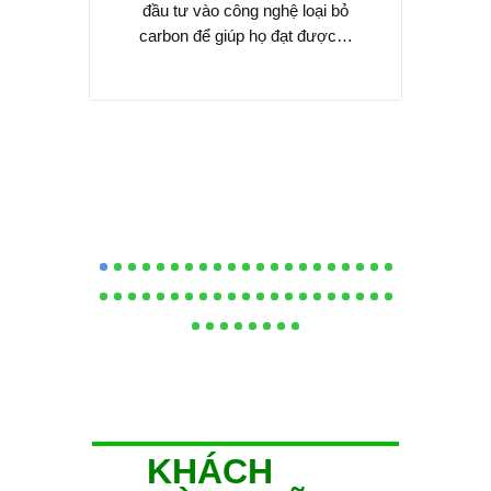
đầu tư vào công nghệ loại bỏ
xét mộ
carbon để giúp họ đạt được…
đư
KHÁCH