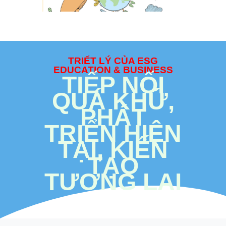
TRIẾT LÝ CỦA ESG
EDUCATION & BUSINESS
TIẾP NỐI
QUÁ KHỨ,
PHÁT
TRIỂN HIỆN
TẠI, KIẾN
TẠO
TƯƠNG LAI