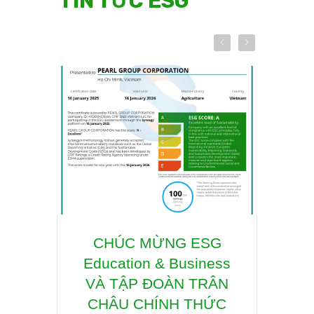
TIN TỨC ESG
Hội Thảo : XÂY DỰNG
CHÚC MỪNG ESG
Hợp 
Education & Business
CHUYỂN ĐỔI XANH,
quyề
TỐI ƯU NĂNG LƯỢNG
VÀ TẬP ĐOÀN TRÂN
lý p
& PHÁT THẢI CARBON
CHÂU CHÍNH THỨC
gi