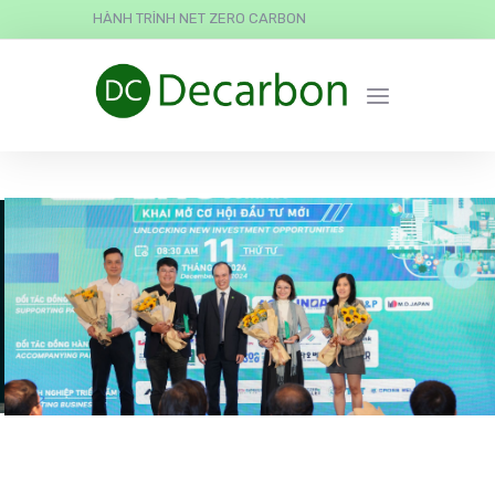
HÀNH TRÌNH NET ZERO CARBON
ESG Education & Business
được trao giải “Đơn Vị Tiên
Phong Vì Sự Phát Triển
Bền Vững”