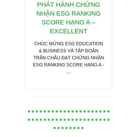
THẤP VỚI HỆ THỐNG
PHÁT HÀNH CHỨNG
Educ
NHẬN ESG RANKING
IoT và Hạ Tầng Data
th
TRONG NHÀ MÁY ,
SCORE HẠNG A –
chu
KCN XANH & SINH
EXCELLENT
THÁI
CHÚC MỪNG ESG EDUCATION
Sidsa 
& BUSINESS VÀ TẬP ĐOÀN
Busine
Trong bối cảnh Việt Nam cam kết
TRÂN CHÂU ĐẠT CHỨNG NHẬN
tác qu
đạt mục tiêu Net Zero vào năm
ESG RANKING SCORE HẠNG A -
2050, việc áp dụng công nghệ…
…