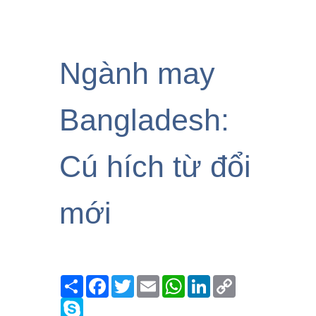
Ngành may
Bangladesh:
Cú hích từ đổi
mới
Share
Facebook
Twitter
Email
WhatsApp
LinkedIn
Copy
Link
Skype