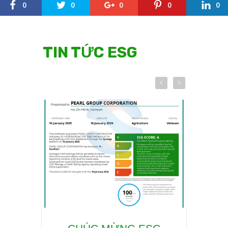
0
0
0
0
0
TIN TỨC ESG