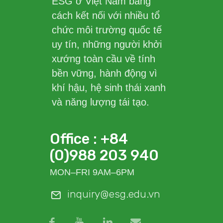
ESG ở Việt Nam bằng
cách kết nối với nhiều tổ
chức môi trường quốc tế
uy tín, những người khởi
xướng toàn cầu về tính
bền vững, hành động vì
khí hậu, hệ sinh thái xanh
và năng lượng tái tạo.
Office : +84
(0)988 203 940
MON–FRI 9AM–6PM
inquiry@esg.edu.vn