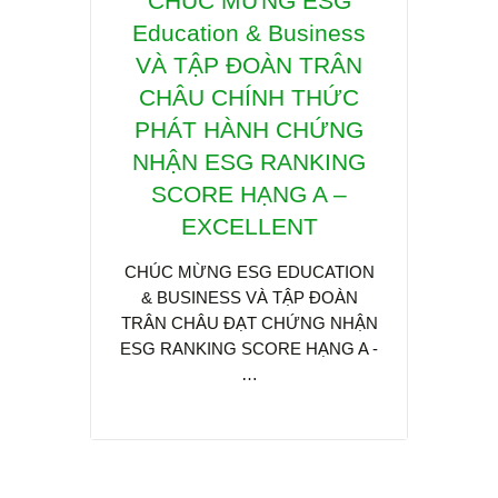
Hội Thảo : XÂY DỰNG
CHÚC MỪNG ESG
Hợp 
Education & Business
CHUYỂN ĐỔI XANH,
quyề
TỐI ƯU NĂNG LƯỢNG
VÀ TẬP ĐOÀN TRÂN
lý p
& PHÁT THẢI CARBON
CHÂU CHÍNH THỨC
gi
THẤP VỚI HỆ THỐNG
PHÁT HÀNH CHỨNG
Educ
NHẬN ESG RANKING
IoT và Hạ Tầng Data
th
TRONG NHÀ MÁY ,
SCORE HẠNG A –
chu
KCN XANH & SINH
EXCELLENT
THÁI
CHÚC MỪNG ESG EDUCATION
Sidsa 
& BUSINESS VÀ TẬP ĐOÀN
Busine
Trong bối cảnh Việt Nam cam kết
TRÂN CHÂU ĐẠT CHỨNG NHẬN
tác qu
đạt mục tiêu Net Zero vào năm
ESG RANKING SCORE HẠNG A -
2050, việc áp dụng công nghệ…
…