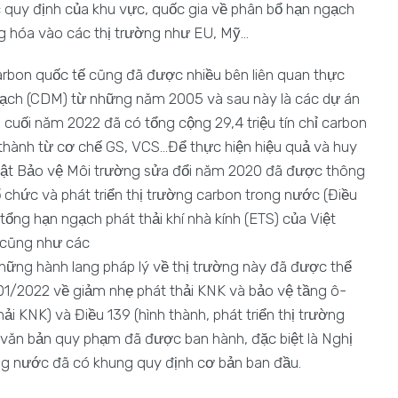
quy định của khu vực, quốc gia về phân bổ hạn ngạch
àng hóa vào các thị trường như EU, Mỹ…
arbon quốc tế cũng đã được nhiều bên liên quan thực
 sạch (CDM) từ những năm 2005 và sau này là các dự án
 cuối năm 2022 đã có tổng cộng 29,4 triệu tín chỉ carbon
h thành từ cơ chế GS, VCS…Để thực hiện hiệu quả và huy
Luật Bảo vệ Môi trường sửa đổi năm 2020 đã được thông
ổ chức và phát triển thị trường carbon trong nước (Điều
tổng hạn ngạch phát thải khí nhà kính (ETS) của Việt
 cũng như các
 những hành lang pháp lý về thị trường này đã được thể
1/2022 về giảm nhẹ phát thải KNK và bảo vệ tầng ô-
thải KNK) và Điều 139 (hình thành, phát triển thị trường
 văn bản quy phạm đã được ban hành, đặc biệt là Nghị
ng nước đã có khung quy định cơ bản ban đầu.