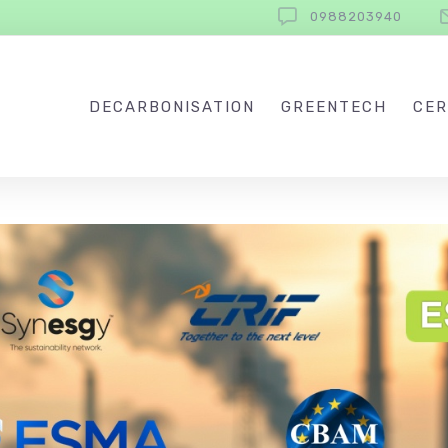
0988203940
DECARBONISATION
GREENTECH
CER