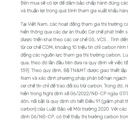
Bên mua sẽ có lợi để đảm bảo chấp hành đúng các 
và thuận lợi trong quá trình tham gia xuất khẩu h
Tại Việt Nam, các hoạt động tham gia thị trường c
hiện thông qua các dự án thuộc Cơ chế phát triển
được triển khai theo các cơ chế GS, VCS…. Tính đến
từ cơ chế CDM, khoảng 10 triệu tín chỉ carbon hìn
động các nguồn lực tham gia thị trường carbon, 
qua, theo đó lần đầu tiên đưa ra quy định về việc t
139). Theo quy định, Bộ TN&MT được giao thiết lập 
Nam và xác định phương pháp phân bổ hạn ngạch
cơ chế tín chỉ để trao đổi bù trừ carbon. Trong đó,
hiện trong Nghị định số 06/2022/NĐ-CP ngày 07/0
dôn, nổi bật là quy định chi tiết Điều 91 (giảm phát 
carbon) của Luật Bảo vệ Môi trường 2020. Với các
định 06/NĐ-CP, có thể thấy thị trường carbon tro