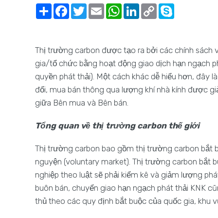
Share
Facebook
Twitter
Email
WhatsApp
LinkedIn
Copy
Skype
Link
Thị trường carbon được tạo ra bởi các chính sách 
gia/tổ chức bằng hoạt động giao dịch hạn ngạch phá
quyền phát thải). Một cách khác dễ hiểu hơn, đây l
đổi, mua bán thông qua lượng khí nhà kính được giả
giữa Bên mua và Bên bán.
Tổng quan về thị trường carbon thế giới
Thị trường carbon bao gồm thị trường carbon bắt b
nguyện (voluntary market). Thị trường carbon bắt 
nghiệp theo luật sẽ phải kiểm kê và giảm lượng phá
buôn bán, chuyển giao hạn ngạch phát thải KNK cũng
thủ theo các quy định bắt buộc của quốc gia, khu 