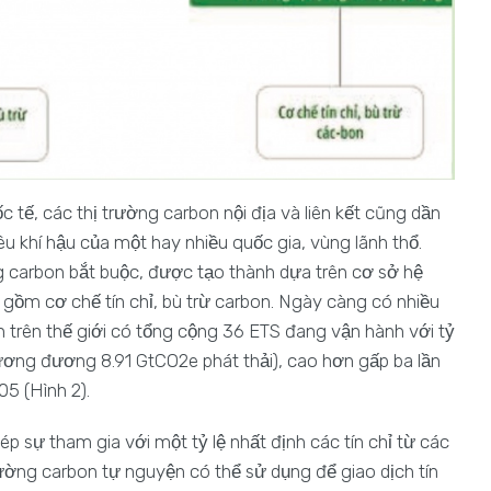
 tế, các thị trường carbon nội địa và liên kết cũng dần
u khí hậu của một hay nhiều quốc gia, vùng lãnh thổ.
g carbon bắt buộc, được tạo thành dựa trên cơ sở hệ
 gồm cơ chế tín chỉ, bù trừ carbon. Ngày càng có nhiều
n trên thế giới có tổng cộng 36 ETS đang vận hành với tỷ
ương đương 8.91 GtCO2e phát thải), cao hơn gấp ba lần
5 (Hình 2).
p sự tham gia với một tỷ lệ nhất định các tín chỉ từ các
trường carbon tự nguyện có thể sử dụng để giao dịch tín