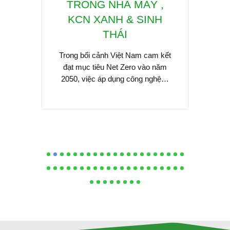
A –
TRONG NHÀ MÁY ,
chu
KCN XANH & SINH
THÁI
CATION
Sidsa 
 ĐOÀN
Busine
Trong bối cảnh Việt Nam cam kết
G NHẬN
tác qu
đạt mục tiêu Net Zero vào năm
ẠNG A -
2050, việc áp dụng công nghệ…