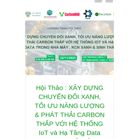
ESG
Hội Thảo : XÂY DỰNG
Hợp 
iness
CHUYỂN ĐỔI XANH,
quyề
TRÂN
TỐI ƯU NĂNG LƯỢNG
lý p
HỨC
& PHÁT THẢI CARBON
gi
ỨNG
THẤP VỚI HỆ THỐNG
Educ
KING
IoT và Hạ Tầng Data
th