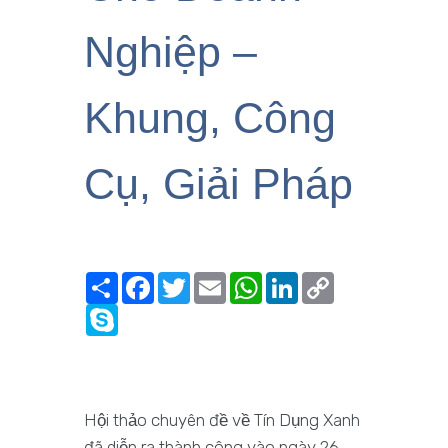
Nghiệp –
Khung, Công
Cụ, Giải Pháp
Share
Facebook
Twitter
Email
WhatsApp
LinkedIn
Copy
Link
Skype
Hội thảo chuyên đề về Tín Dụng Xanh
đã diễn ra thành công vào ngày 26