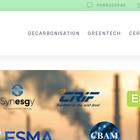
0988203940
DECARBONISATION
GREENTECH
CER