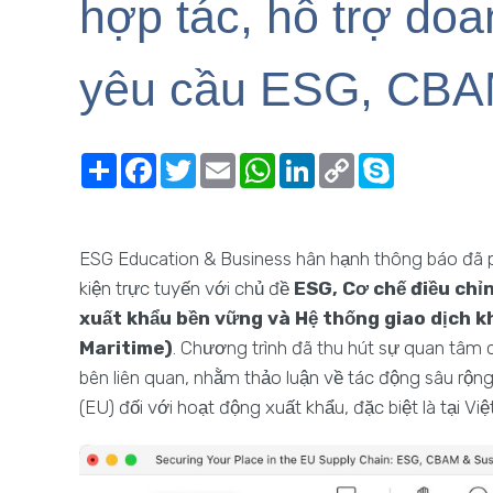
hợp tác, hỗ trợ do
yêu cầu ESG, CBA
Share
Facebook
Twitter
Email
WhatsApp
LinkedIn
Copy
Skype
Link
ESG Education & Business hân hạnh thông báo đã 
kiện trực tuyến với chủ đề
ESG, Cơ chế điều chỉ
xuất khẩu bền vững và Hệ thống giao dịch kh
Maritime)
. Chương trình đã thu hút sự quan tâm 
bên liên quan, nhằm thảo luận về tác động sâu rộ
(EU) đối với hoạt động xuất khẩu, đặc biệt là tại Vi