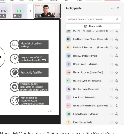
ệt Nam, ESG Education & Business cam kết đồng hành