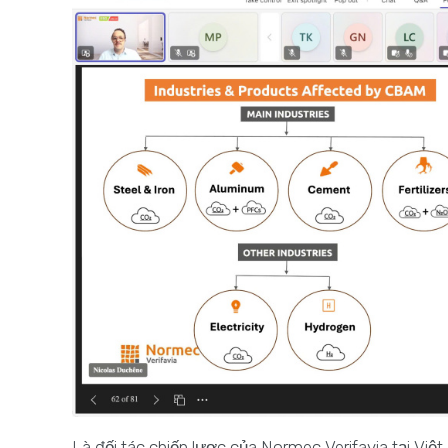
Là đối tác chiến lược của Normec Verifavia tại Vi