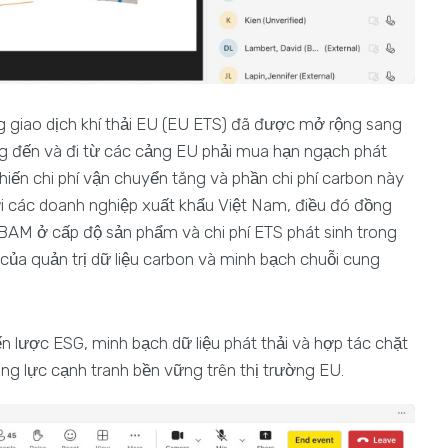
g giao dịch khí thải EU (EU ETS) đã được mở rộng sang
ộng đến và đi từ các cảng EU phải mua hạn ngạch phát
 khiến chi phí vận chuyển tăng và phần chi phí carbon này
 các doanh nghiệp xuất khẩu Việt Nam, điều đó đồng
CBAM ở cấp độ sản phẩm và chi phí ETS phát sinh trong
 của quản trị dữ liệu carbon và minh bạch chuỗi cung
n lược ESG, minh bạch dữ liệu phát thải và hợp tác chặt
 năng lực cạnh tranh bền vững trên thị trường EU.