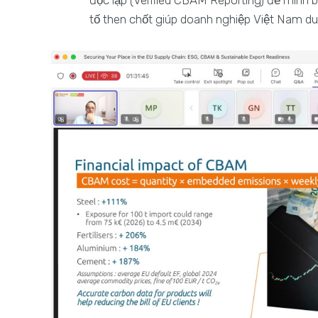
độc lập (Verified CBAM Reporting) để minh b
tố then chốt giúp doanh nghiệp Việt Nam duy 