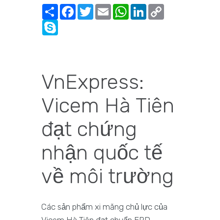
Share
Facebook
Twitter
Email
WhatsApp
LinkedIn
Copy
Link
Skype
VnExpress:
Vicem Hà Tiên
đạt chứng
nhận quốc tế
về môi trường
Các sản phẩm xi măng chủ lực của
Vicem Hà Tiên đạt chuẩn EPD –