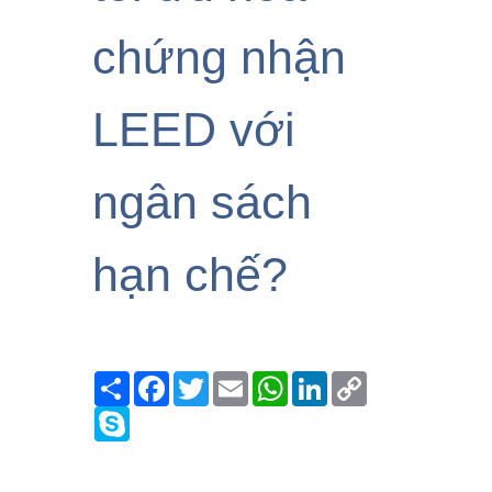
chứng nhận
LEED với
ngân sách
hạn chế?
Share
Facebook
Twitter
Email
WhatsApp
LinkedIn
Copy
Link
Skype