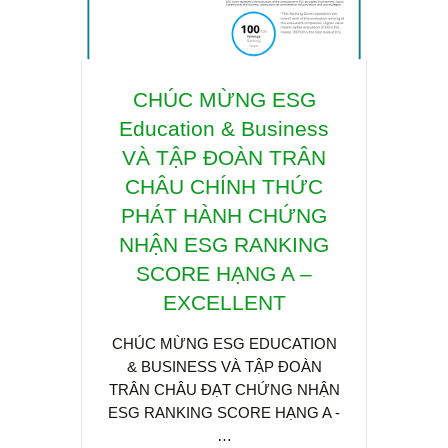
CHÚC MỪNG ESG
Hội 
Education & Business
CHU
VÀ TẬP ĐOÀN TRÂN
TỐI
CHÂU CHÍNH THỨC
& PH
PHÁT HÀNH CHỨNG
THẤ
NHẬN ESG RANKING
IoT
SCORE HẠNG A –
TR
EXCELLENT
KC
CHÚC MỪNG ESG EDUCATION
& BUSINESS VÀ TẬP ĐOÀN
Trong 
TRÂN CHÂU ĐẠT CHỨNG NHẬN
đạt m
ESG RANKING SCORE HẠNG A -
2050,
…