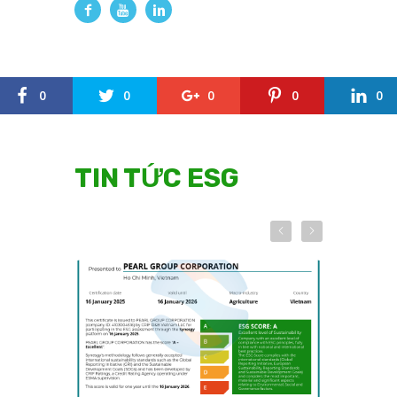
0
0
0
0
0
TIN TỨC ESG