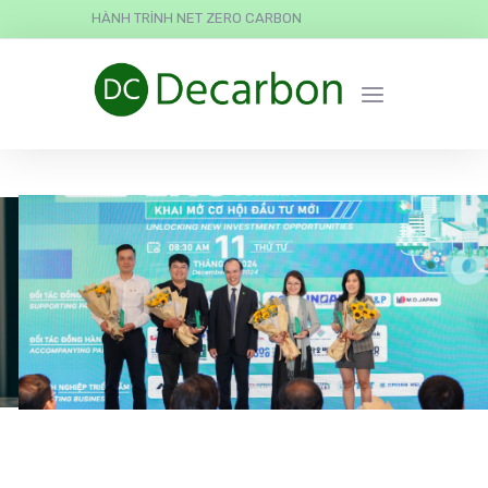
HÀNH TRÌNH NET ZERO CARBON
ESG Education & Business
được trao giải “Đơn Vị Tiên
Phong Vì Sự Phát Triển
Bền Vững”