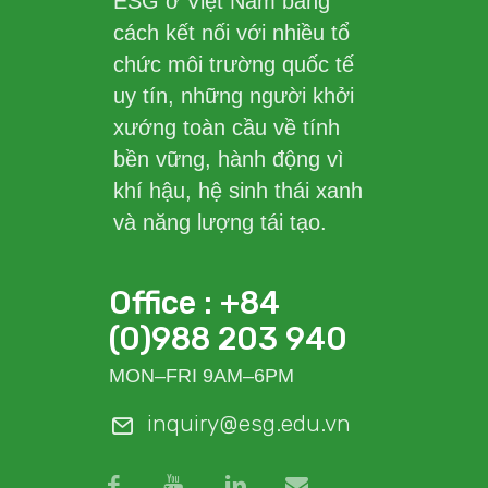
ESG ở Việt Nam bằng
cách kết nối với nhiều tổ
chức môi trường quốc tế
uy tín, những người khởi
xướng toàn cầu về tính
bền vững, hành động vì
khí hậu, hệ sinh thái xanh
và năng lượng tái tạo.
Office : +84
(0)988 203 940
MON–FRI 9AM–6PM
inquiry@esg.edu.vn