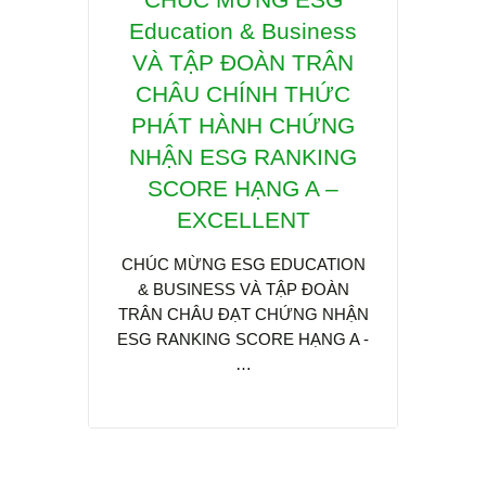
Education & Business
CHU
VÀ TẬP ĐOÀN TRÂN
TỐI
CHÂU CHÍNH THỨC
& PH
PHÁT HÀNH CHỨNG
THẤ
NHẬN ESG RANKING
IoT
SCORE HẠNG A –
TR
EXCELLENT
KC
CHÚC MỪNG ESG EDUCATION
& BUSINESS VÀ TẬP ĐOÀN
Trong 
TRÂN CHÂU ĐẠT CHỨNG NHẬN
đạt m
ESG RANKING SCORE HẠNG A -
2050,
…