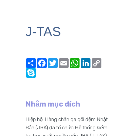
J-TAS
Share
Facebook
Twitter
Email
WhatsApp
LinkedIn
Copy
Link
Skype
Nhằm mục đích
Hiệp hội Hàng chăn ga gối đệm Nhật
Bản (JBA) đã tổ chức Hệ thống kiểm
tra truy xuất nguồn gốc JBA (J-TAS)