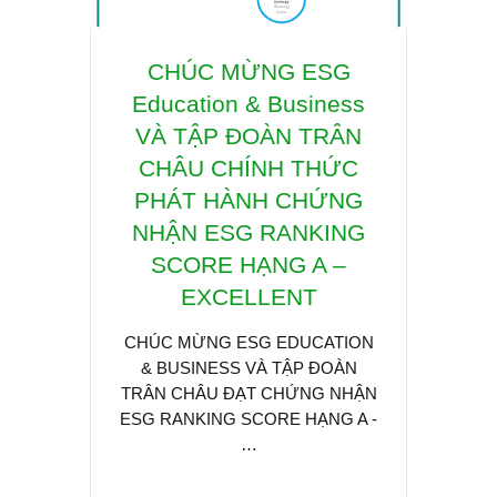
CHÚC MỪNG ESG
Hội 
Education & Business
CHU
VÀ TẬP ĐOÀN TRÂN
TỐI
CHÂU CHÍNH THỨC
& PH
PHÁT HÀNH CHỨNG
THẤ
NHẬN ESG RANKING
IoT
SCORE HẠNG A –
TR
EXCELLENT
KC
CHÚC MỪNG ESG EDUCATION
& BUSINESS VÀ TẬP ĐOÀN
Trong 
TRÂN CHÂU ĐẠT CHỨNG NHẬN
đạt m
ESG RANKING SCORE HẠNG A -
2050,
…