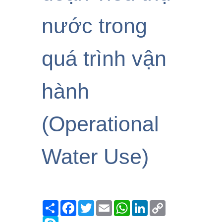
nước trong
quá trình vận
hành
(Operational
Water Use)
Share
Facebook
Twitter
Email
WhatsApp
LinkedIn
Copy
Link
Skype