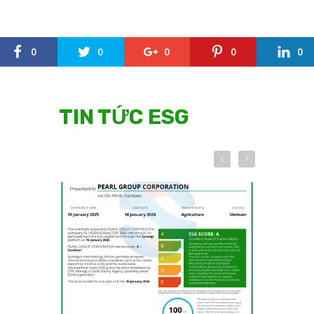
0
0
0
0
0
TIN TỨC ESG