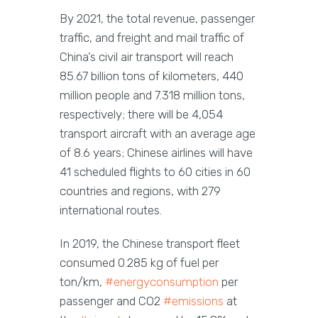
By 2021, the total revenue, passenger
traffic, and freight and mail traffic of
China’s civil air transport will reach
85.67 billion tons of kilometers, 440
million people and 7.318 million tons,
respectively; there will be 4,054
transport aircraft with an average age
of 8.6 years; Chinese airlines will have
41 scheduled flights to 60 cities in 60
countries and regions, with 279
international routes.
In 2019, the Chinese transport fleet
consumed 0.285 kg of fuel per
ton/km,
#energyconsumption
per
passenger and CO2
#emissions
at