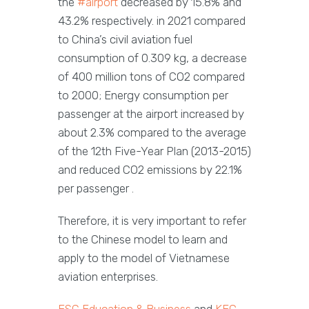
the
#airport
decreased by 15.8% and
43.2% respectively. in 2021 compared
to China’s civil aviation fuel
consumption of 0.309 kg, a decrease
of 400 million tons of CO2 compared
to 2000; Energy consumption per
passenger at the airport increased by
about 2.3% compared to the average
of the 12th Five-Year Plan (2013-2015)
and reduced CO2 emissions by 22.1%
per passenger .
Therefore, it is very important to refer
to the Chinese model to learn and
apply to the model of Vietnamese
aviation enterprises.