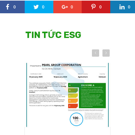
0
0
0
0
0
TIN TỨC ESG