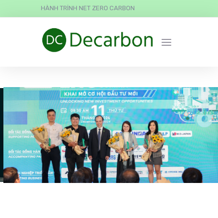
HÀNH TRÌNH NET ZERO CARBON
ESG Education & Business
được trao giải “Đơn Vị Tiên
Phong Vì Sự Phát Triển
Bền Vững”