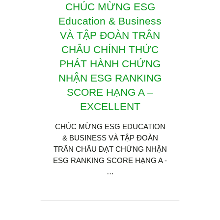
CHÚC MỪNG ESG
Hội 
Education & Business
CHU
VÀ TẬP ĐOÀN TRÂN
TỐI
CHÂU CHÍNH THỨC
& PH
PHÁT HÀNH CHỨNG
THẤ
NHẬN ESG RANKING
IoT
SCORE HẠNG A –
TR
EXCELLENT
KC
CHÚC MỪNG ESG EDUCATION
& BUSINESS VÀ TẬP ĐOÀN
Trong 
TRÂN CHÂU ĐẠT CHỨNG NHẬN
đạt m
ESG RANKING SCORE HẠNG A -
2050,
…