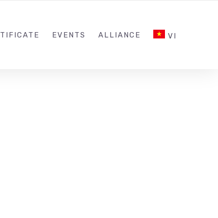
INQUIRY@ESG.EDU.VN
SOCIAL NETWORK
TIFICATE
EVENTS
ALLIANCE
VI