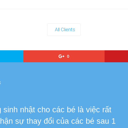
All Clients
0
s
sinh nhật cho các bé là việc rất
 nhận sự thay đổi của các bé sau 1