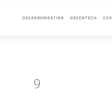
0988203940
DECARBONISATION
GREENTECH
CER
9