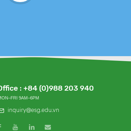
sức
Office : +84 (0)988 203 940
MON–FRI 9AM–6PM
inquiry@esg.edu.vn