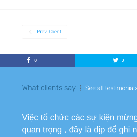
Prev. Client
0
0
What clients say
See all testimonial
Việc tổ chức các sự kiện mừng 
quan trọng , đây là dịp để ghi