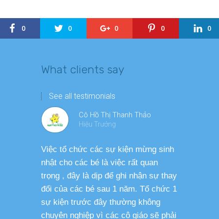
0
0
0
0
0
What clients say
See all testimonials
Cô Hồ Thị Thanh Thảo
Hiệu Trưởng
Việc tổ chức các sự kiện mừng sinh
Chương tr
nhật cho các bé là việc rất quan
thương ph
trọng , đây là dịp để ghi nhận sự thay
dàng thực
đổi của các bé sau 1 năm. Tổ chức 1
cho các b
sự kiện trước đây thường không
sức khỏe 
chuyên nghiệp vì các cô giáo sẽ phải