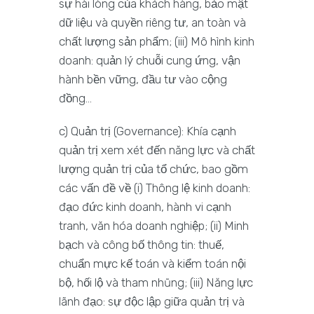
sự hài lòng của khách hàng, bảo mật
dữ liệu và quyền riêng tư, an toàn và
chất lượng sản phẩm; (iii) Mô hình kinh
doanh: quản lý chuỗi cung ứng, vận
hành bền vững, đầu tư vào cộng
đồng…
c) Quản trị (Governance): Khía cạnh
quản trị xem xét đến năng lực và chất
lượng quản trị của tổ chức, bao gồm
các vấn đề về (i) Thông lệ kinh doanh:
đạo đức kinh doanh, hành vi cạnh
tranh, văn hóa doanh nghiệp; (ii) Minh
bạch và công bố thông tin: thuế,
chuẩn mực kế toán và kiểm toán nội
bộ, hối lộ và tham nhũng; (iii) Năng lực
lãnh đạo: sự độc lập giữa quản trị và