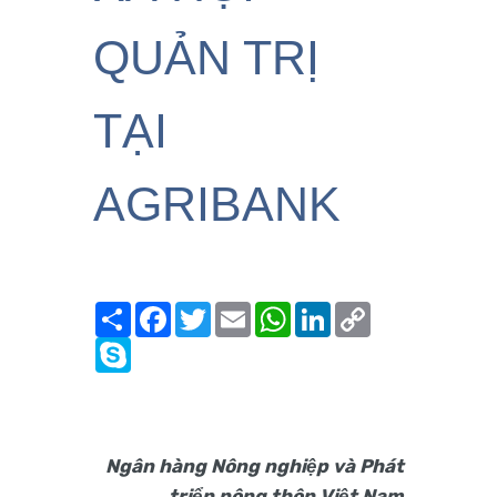
QUẢN TRỊ
TẠI
AGRIBANK
Share
Facebook
Twitter
Email
WhatsApp
LinkedIn
Copy
Link
Skype
Ngân hàng Nông nghiệp và Phát
triển nông thôn Việt Nam