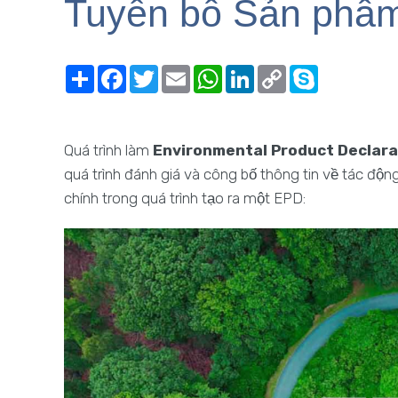
Tuyên bố Sản phẩm
Share
Facebook
Twitter
Email
WhatsApp
LinkedIn
Copy
Skype
Link
Quá trình làm
Environmental Product Declara
quá trình đánh giá và công bố thông tin về tác độ
chính trong quá trình tạo ra một EPD: