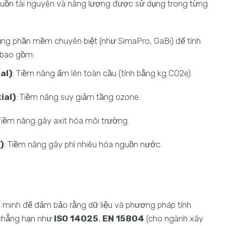
guồn tài nguyên và năng lượng được sử dụng trong từng
ụng phần mềm chuyên biệt (như SimaPro, GaBi) để tính
 bao gồm:
al)
: Tiềm năng ấm lên toàn cầu (tính bằng kg CO2e).
ial)
: Tiềm năng suy giảm tầng ozone.
 Tiềm năng gây axit hóa môi trường.
)
: Tiềm năng gây phì nhiêu hóa nguồn nước.
 minh để đảm bảo rằng dữ liệu và phương pháp tính
 chẳng hạn như
ISO 14025
,
EN 15804
(cho ngành xây