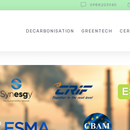
0988203940
DECARBONISATION
GREENTECH
CER