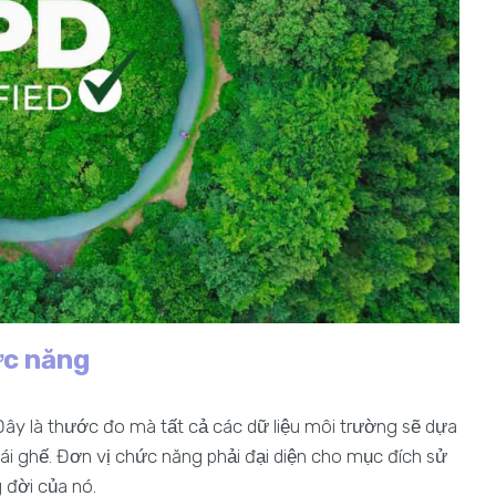
ức năng
 Đây là thước đo mà tất cả các dữ liệu môi trường sẽ dựa
 cái ghế. Đơn vị chức năng phải đại diện cho mục đích sử
 đời của nó.