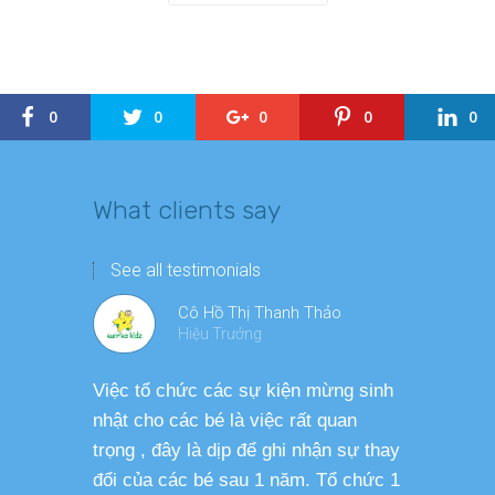
0
0
0
0
0
What clients say
See all testimonials
Cô Hồ Thị Thanh Thảo
Hiệu Trưởng
Việc tổ chức các sự kiện mừng sinh
Chương tr
nhật cho các bé là việc rất quan
thương ph
trọng , đây là dịp để ghi nhận sự thay
dàng thực
đổi của các bé sau 1 năm. Tổ chức 1
cho các b