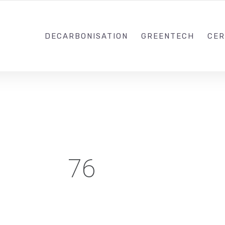
0988203940
DECARBONISATION
GREENTECH
CER
76