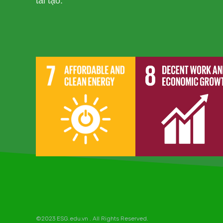
tái tạo.
©2023 ESG.edu.vn . All Rights Reserved.