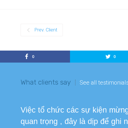
Prev. Client
0
0
What clients say
See all testimonial
Việc tổ chức các sự kiện mừng 
quan trọng , đây là dịp để ghi