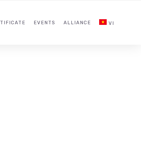
INQUIRY@ESG.EDU.VN
SOCIAL NETWORK
TIFICATE
EVENTS
ALLIANCE
VI