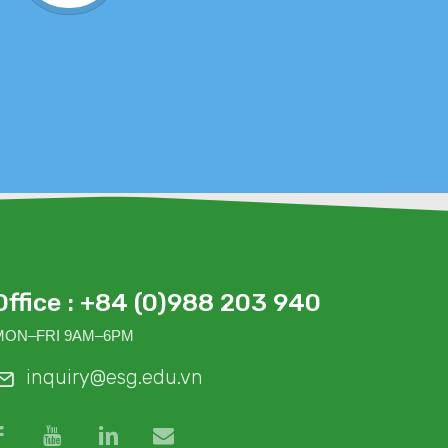
sức
Office : +84 (0)988 203 940
MON–FRI 9AM–6PM
inquiry@esg.edu.vn