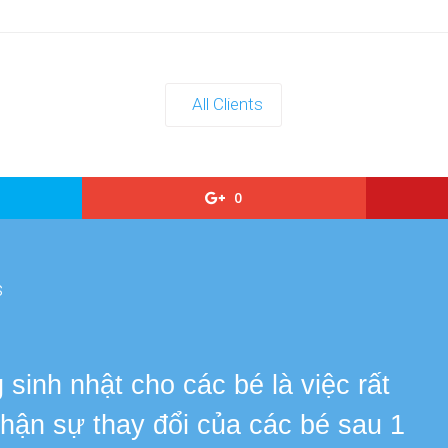
All Clients
0
s
sinh nhật cho các bé là việc rất
 nhận sự thay đổi của các bé sau 1