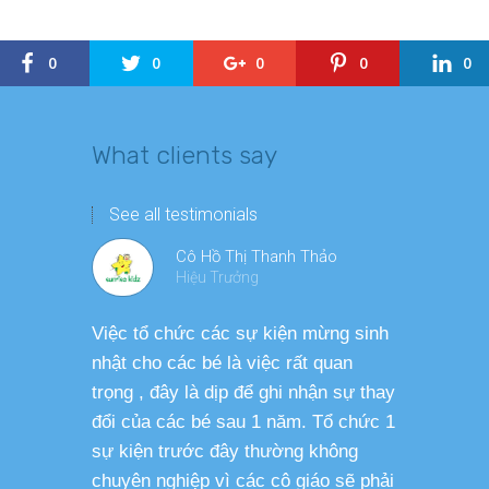
0
0
0
0
0
What clients say
See all testimonials
Cô Hồ Thị Thanh Thảo
Hiệu Trưởng
Việc tổ chức các sự kiện mừng sinh
Chương tr
nhật cho các bé là việc rất quan
thương ph
trọng , đây là dịp để ghi nhận sự thay
dàng thực
đổi của các bé sau 1 năm. Tổ chức 1
cho các b
sự kiện trước đây thường không
sức khỏe 
chuyên nghiệp vì các cô giáo sẽ phải