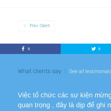
Prev. Client
0
0
What clients say
See all testimonial
Việc tổ chức các sự kiện mừng 
quan trọng , đây là dịp để ghi