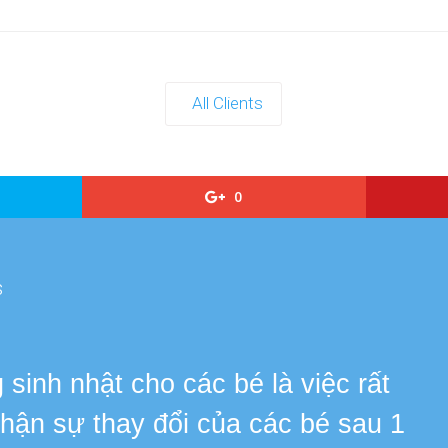
All Clients
0
s
sinh nhật cho các bé là việc rất
 nhận sự thay đổi của các bé sau 1