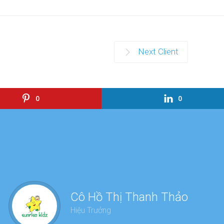
Next Client
0
0
Chư
Cô Hồ Thị Thanh Thảo
dàn
Hiệu Trưởng