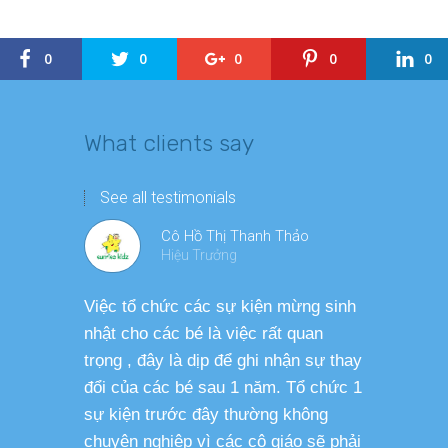
0
0
0
0
0
What clients say
See all testimonials
Cô Hồ Thị Thanh Thảo
Hiệu Trưởng
Việc tổ chức các sự kiện mừng sinh
Chương tr
nhật cho các bé là việc rất quan
thương ph
trọng , đây là dịp để ghi nhận sự thay
dàng thực
đổi của các bé sau 1 năm. Tổ chức 1
cho các b
sự kiện trước đây thường không
sức khỏe 
chuyên nghiệp vì các cô giáo sẽ phải