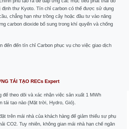
chính phủ tạo ra để đáp ứng các mục tiêu phát thải do
ị định thư Kyoto. Tín chỉ carbon có thể được sử dụng
n cầu, chẳng hạn như trồng cây hoặc đầu tư vào năng
ợng carbon dioxide bổ sung trong khí quyển và chống
an đến đến tín chỉ Carbon phục vụ cho việc giao dịch
G TÁI TẠO RECs Expert
 để theo dõi và xác nhận việc sản xuất 1 MWh
 tái tạo nào (Mặt trời, Hydro, Gió).
 đặt trên mái nhà của khách hàng để giảm thiểu sự phụ
thải CO2. Tuy nhiên, không gian mái nhà hạn chế ngăn