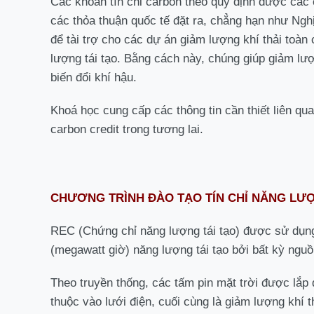
Các khoản tín chỉ carbon theo quy định được các 
các thỏa thuận quốc tế đặt ra, chẳng hạn như Ngh
để tài trợ cho các dự án giảm lượng khí thải toà
lượng tái tạo. Bằng cách này, chúng giúp giảm lư
biến đổi khí hậu.
Khoá học cung cấp các thông tin cần thiết liên qu
carbon credit trong tương lai.
CHƯƠNG TRÌNH ĐÀO TẠO TÍN CHỈ NĂNG LƯỢN
REC (Chứng chỉ năng lượng tái tạo) được sử dụng
(megawatt giờ) năng lượng tái tạo bởi bất kỳ nguồn
Theo truyền thống, các tấm pin mặt trời được lắp
thuộc vào lưới điện, cuối cùng là giảm lượng khí 