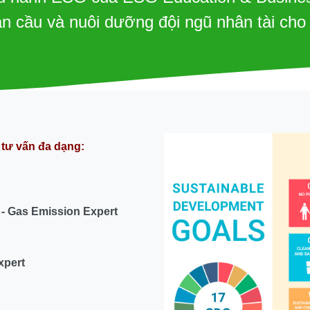
àn cầu và nuôi dưỡng đội ngũ nhân tài cho 
tư vấn đa dạng:
 - Gas Emission Expert
xpert