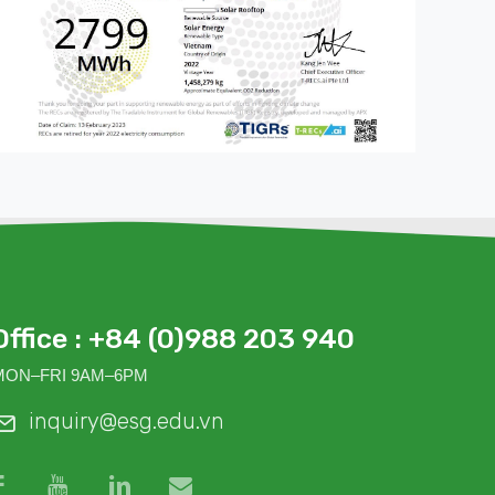
Office : +84 (0)988 203 940
MON–FRI 9AM–6PM
inquiry@esg.edu.vn