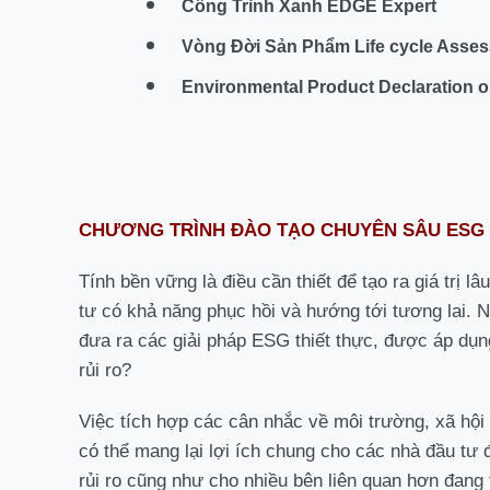
Công Trình Xanh EDGE Expert
Vòng Đời Sản Phẩm Life cycle Asses
Environmental Product Declaration 
CHƯƠNG TRÌNH ĐÀO TẠO CHUYÊN SÂU ESG
Tính bền vững là điều cần thiết để tạo ra giá trị 
tư có khả năng phục hồi và hướng tới tương lai. 
đưa ra các giải pháp ESG thiết thực, được áp dụn
rủi ro?
Việc tích hợp các cân nhắc về môi trường, xã hội v
có thể mang lại lợi ích chung cho các nhà đầu tư 
rủi ro cũng như cho nhiều bên liên quan hơn đang 