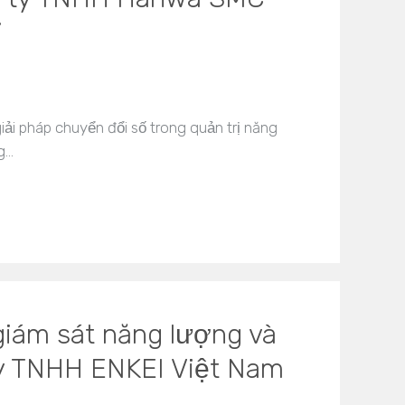
i
iải pháp chuyển đổi số trong quản trị năng
g…
 giám sát năng lượng và
ty TNHH ENKEI Việt Nam