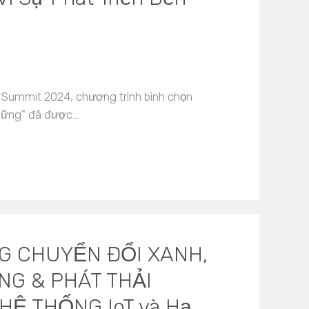
 Summit 2024, chương trình bình chọn
 Vững" đã được…
NG CHUYỂN ĐỔI XANH,
G & PHÁT THẢI
HỆ THỐNG IoT và Hạ