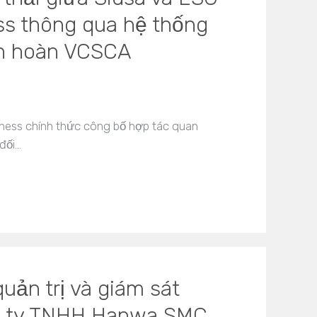
ss thông qua hệ thống
ần hoàn VCSCA
ness chính thức công bố hợp tác quan
đối…
quản trị và giám sát
ng ty TNHH Hanwa SMC