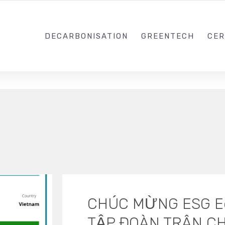
0988203940
DECARBONISATION
GREENTECH
CER
CHÚC MỪNG ESG Edu
TẬP ĐOÀN TRÂN C