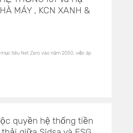
HÀ MÁY , KCN XANH &
 mục tiêu Net Zero vào năm 2050, việc áp
ộc quyền hệ thống tiền
c thải giữa Sidsa và ESG