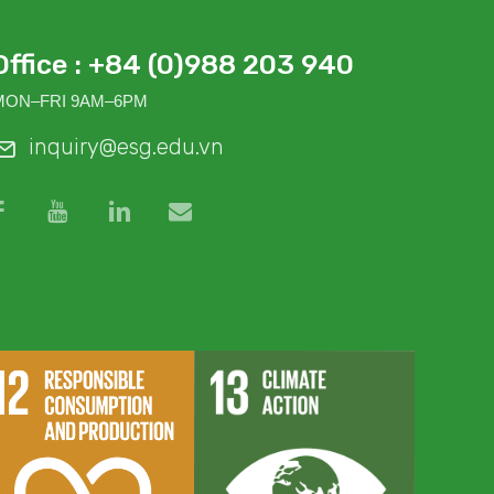
Office : +84 (0)988 203 940
MON–FRI 9AM–6PM
inquiry@esg.edu.vn