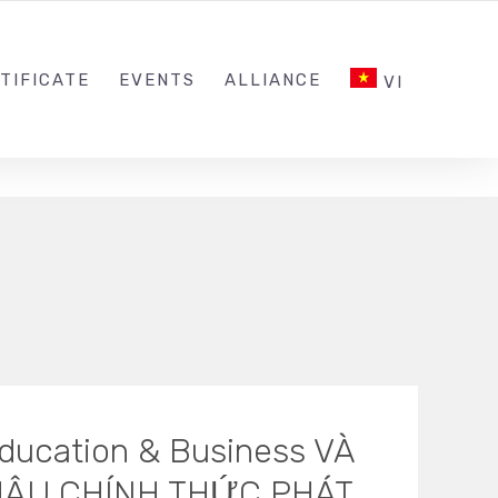
INQUIRY@ESG.EDU.VN
SOCIAL NETWORK
TIFICATE
EVENTS
ALLIANCE
VI
cation & Business VÀ
HÂU CHÍNH THỨC PHÁT