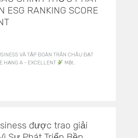
 ESG RANKING SCORE
NT
SINESS VÀ TẬP ĐOÀN TRÂN CHÂU ĐẠT
E HẠNG A - EXCELLENT
Một…
iness được trao giải
Vì Sự Phát Triển Bền